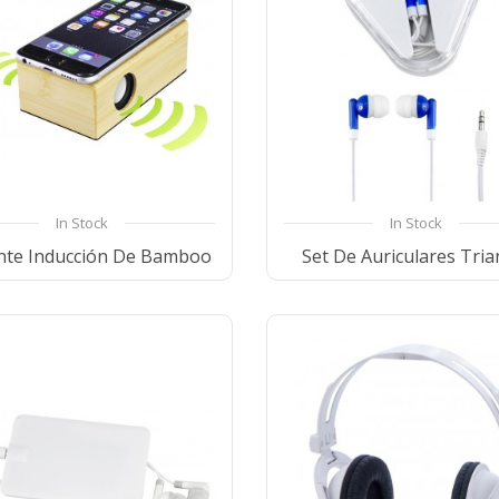
In Stock
In Stock
nte Inducción De Bamboo
Set De Auriculares Tria
Compare
Wishlist
Compare
Wishl