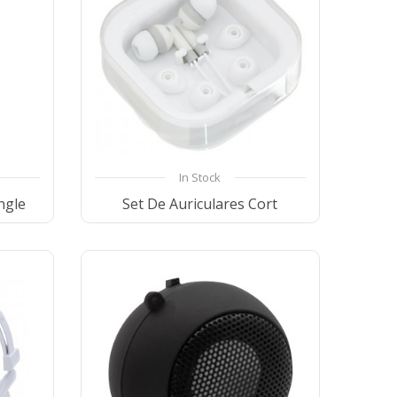
In Stock
ngle
Set De Auriculares Cort
ist
Compare
Wishlist