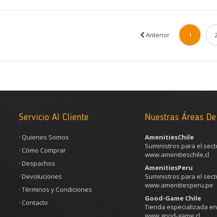
Compare
Wishl
Anterior
1
Servicio Al Cliente
Nuestras Áreas De
·
Quienes Somos
AmenitiesChile
Suministros para el sect
·
Cómo Comprar
www.amenitieschile.cl
·
Despachos
AmenitiesPeru
·
Devoluciones
Suministros para el sect
www.amenitiesperu.pe
·
Términos y Condiciones
Good-Game Chile
·
Contacto
Tienda especializada e
www.good-game.cl