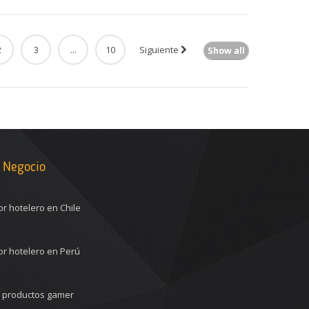
ist
2
3
...
10
Siguiente
Show all
 Negocio
or hotelero en Chile
or hotelero en Perú
n productos gamer