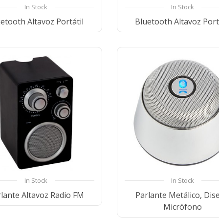
In Stock
In Stock
etooth Altavoz Portátil
Bluetooth Altavoz Port
Compare
Wishlist
Compare
Wishl
In Stock
In Stock
lante Altavoz Radio FM
Parlante Metálico, Dis
Micrófono
Compare
Wishlist