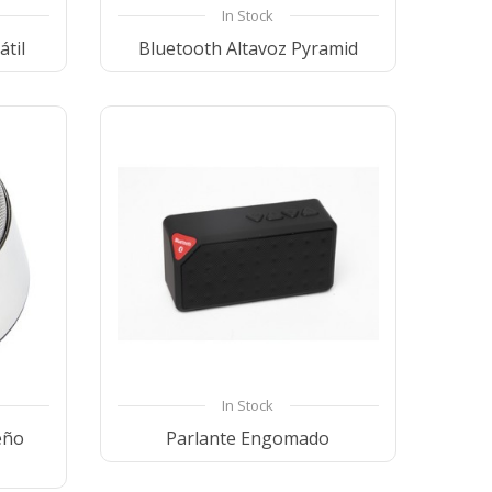
In Stock
átil
Bluetooth Altavoz Pyramid
ist
Compare
Wishlist
In Stock
eño
Parlante Engomado
Compare
Wishlist