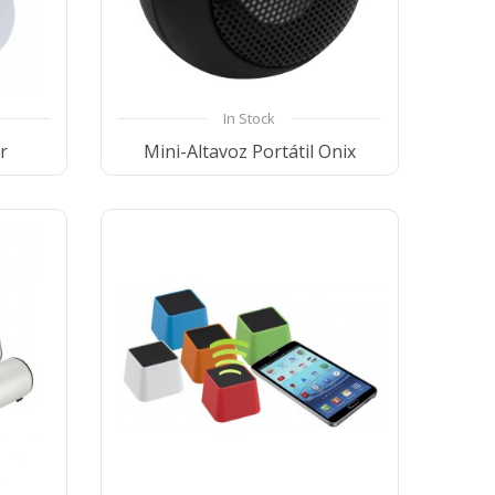
In Stock
r
Mini-Altavoz Portátil Onix
ist
Compare
Wishlist