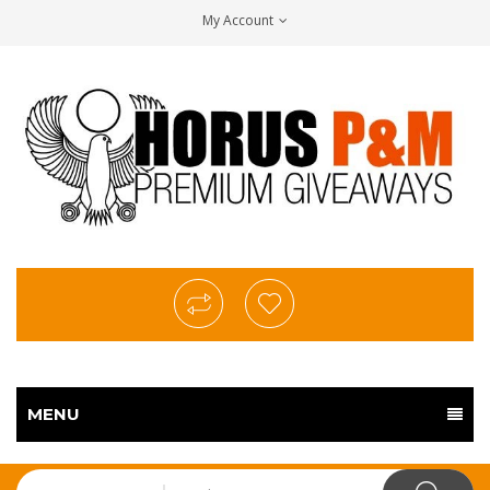
My Account
MENU