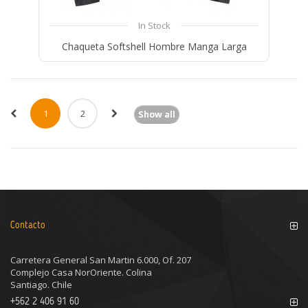
In Stock
Chaqueta Softshell Hombre Manga Larga
Compare
Wishlist
1
2
Show all
Contacto
Carretera General San Martin 6.000, Of. 207
Complejo Casa NorOriente. Colina
Santiago. Chile
+562 2 406 91 60