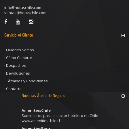
info@horuschile.com
ventas@horuschile.com
Servicio Al Cliente
·
Quienes Somos
·
Cómo Comprar
·
Despachos
·
Devoluciones
·
Términos y Condiciones
·
Contacto
Nuestras Áreas De Negocio
AmenitiesChile
Suministros para el sector hotelero en Chile
www.amenitieschile.cl
AmenitiesPeru