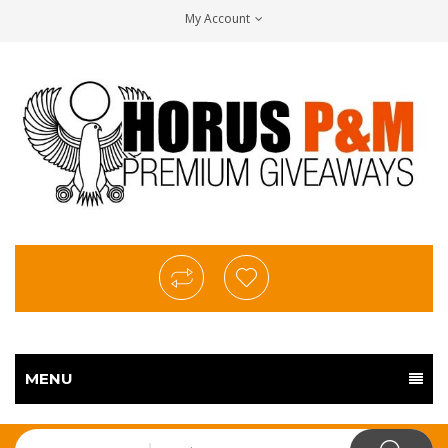
My Account
MENU