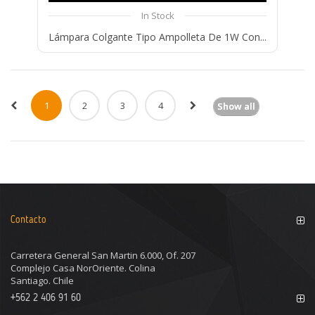
In Stock
Lámpara Colgante Tipo Ampolleta De 1W Con...
Compare
Wishlist
1
2
3
4
Show all
Contacto
Carretera General San Martin 6.000, Of. 207
Complejo Casa NorOriente. Colina
Santiago. Chile
+562 2 406 91 60