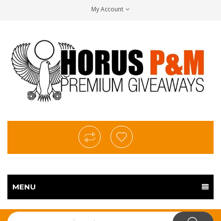
My Account
MENU