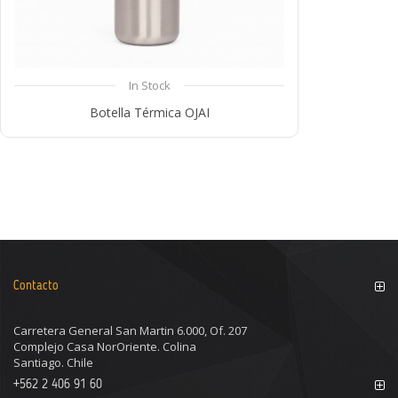
In Stock
Botella Térmica OJAI
Compare
Contacto
Carretera General San Martin 6.000, Of. 207
Complejo Casa NorOriente. Colina
Santiago. Chile
+562 2 406 91 60