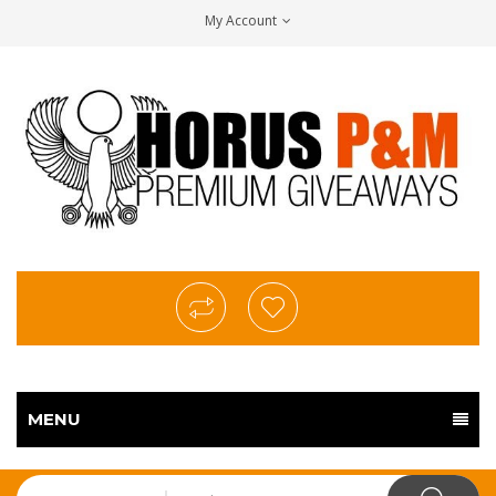
My Account
MENU