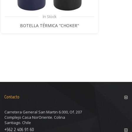
In Stock
BOTELLA TÉRMICA "CHOKER"
Compare
Contacto
Carretera General San Martin 6.000, Of. 207
Complejo Casa NorOriente. Colina
Santiago. Chile
+562 2 406 91 60